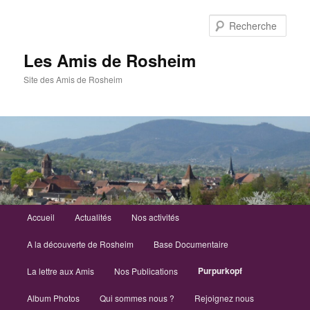
Aller
au
Rech
contenu
principal
Les Amis de Rosheim
Site des Amis de Rosheim
Menu
Accueil
Actualités
Nos activités
principal
A la découverte de Rosheim
Base Documentaire
Purpurkopf
La lettre aux Amis
Nos Publications
Album Photos
Qui sommes nous ?
Rejoignez nous