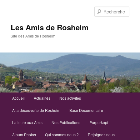
Aller
au
Rech
contenu
principal
Les Amis de Rosheim
Site des Amis de Rosheim
Menu
Accueil
Actualités
Nos activités
principal
A la découverte de Rosheim
Base Documentaire
La lettre aux Amis
Nos Publications
Purpurkopf
Album Photos
Qui sommes nous ?
Rejoignez nous